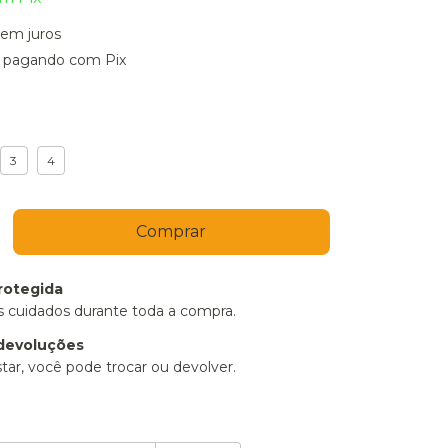
sem juros
pagando com Pix
3
4
rotegida
 cuidados durante toda a compra.
devoluções
tar, você pode trocar ou devolver.
P:
Alterar CEP