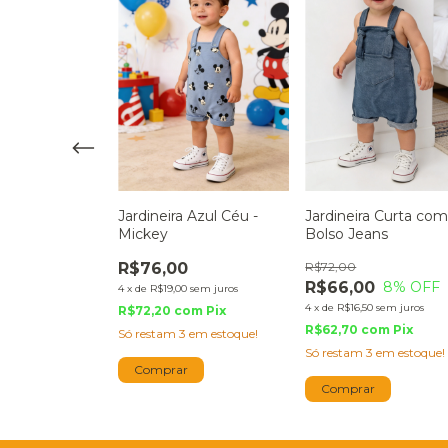
Jardineira Azul Céu -
Jardineira Curta co
 Verde Teddy
Mickey
Bolso Jeans
f
R$76,00
R$72,00
R$66,00
8
% OFF
4
x
de
R$19,00
sem juros
0
13
% OFF
4
x
de
R$16,50
sem juros
R$72,20
com
Pix
sem juros
R$62,70
com
Pix
Só restam
3
em estoque!
om
Pix
Só restam
3
em estoque!
tima peça!
Comprar
Comprar
r