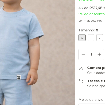
4
x de
R$17,48
5% de desconto
Ver mais detalhes
Tamanho:
G
G
1
2
Compra p
Seus dados
Trocas e 
Se não gos
Entregas para o CE
Meios de envio