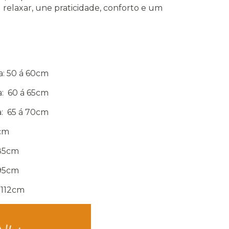
 relaxar, une praticidade, conforto e um
ra: 50 á 60cm
ra: 60 á 65cm
ra: 65 á 70cm
5cm
 85cm
 95cm
á 112cm