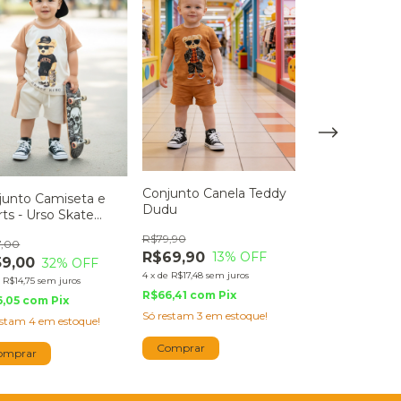
Conjunto Cane
Chiquinho
R$79,90
R$69,90
13
%
Conjunto Canela Teddy
junto Camiseta e
4
x
de
R$17,48
sem j
Dudu
ts - Urso Skate
R$66,41
com
Pi
am
R$79,90
7,00
Só restam
2
em es
R$69,90
13
% OFF
59,00
32
% OFF
4
x
de
R$17,48
sem juros
Comprar
e
R$14,75
sem juros
R$66,41
com
Pix
6,05
com
Pix
Só restam
3
em estoque!
estam
4
em estoque!
Comprar
omprar