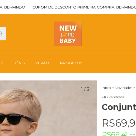
NDO
CUPOM DE DESCONTO PRIMEIRA COMPRA: BEMVINDO
CUPO
ES
TÊNIS
VERÃO
PRODUTOS
Início
>
Novidades
>
1
/
3
+10 vendidos
Conjunt
R$69,
R$66,41
c