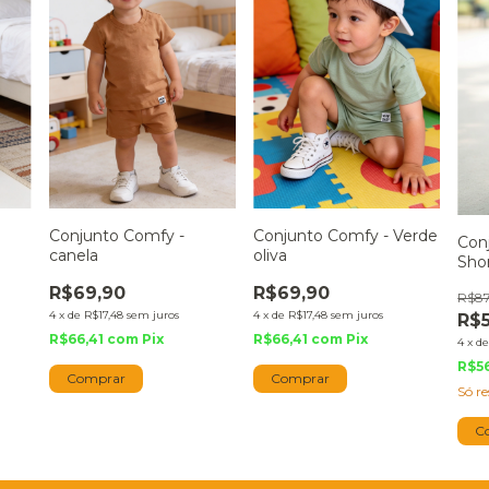
m
Conjunto Comfy -
Conjunto Comfy - Verde
Con
canela
oliva
Shor
Cre
R$69,90
R$69,90
R$8
4
x
de
R$17,48
sem juros
4
x
de
R$17,48
sem juros
R$
R$66,41
com
Pix
R$66,41
com
Pix
4
x
d
R$5
Comprar
Comprar
Só r
C