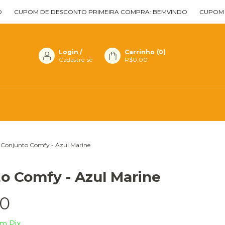
M DE DESCONTO PRIMEIRA COMPRA: BEMVINDO
CUPOM DE DESC
Login
/
Carrinho
(
0
)
Cadastre-se
R$0,00
Conjunto Comfy - Azul Marine
o Comfy - Azul Marine
90
om
Pix