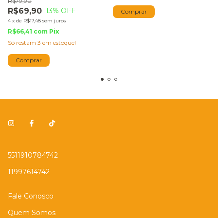
R$79,90
R$69,90
13
% OFF
Comprar
4
x
de
R$17,48
sem juros
R$66,41
com
Pix
Só restam
3
em estoque!
Comprar
5511910784742
11997614742
Fale Conosco
Quem Somos