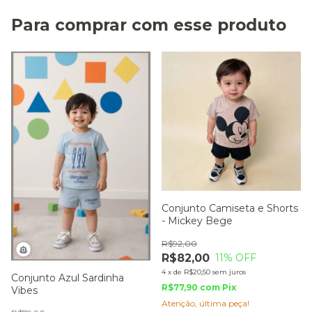
Para comprar com esse produto
Conjunto Camiseta e Shorts
- Mickey Bege
R$92,00
R$82,00
11
% OFF
4
x
de
R$20,50
sem juros
Conjunto Azul Sardinha
R$77,90
com
Pix
Vibes
Atenção, última peça!