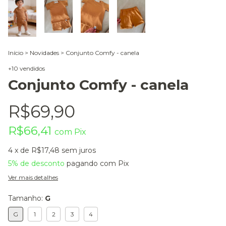
Início
>
Novidades
>
Conjunto Comfy - canela
+10 vendidos
Conjunto Comfy - canela
R$69,90
R$66,41
com
Pix
4
x de
R$17,48
sem juros
5% de desconto
pagando com Pix
Ver mais detalhes
Tamanho:
G
G
1
2
3
4