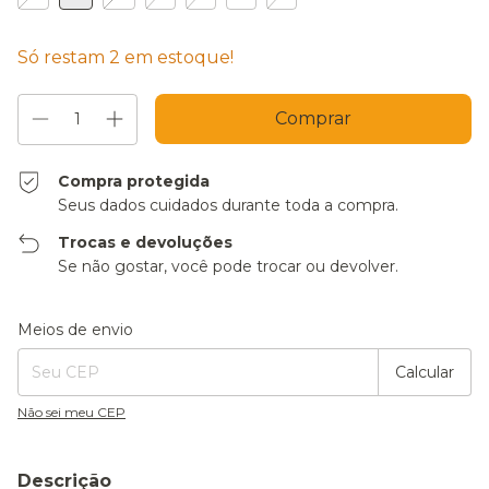
Só restam
2
em estoque!
Compra protegida
Seus dados cuidados durante toda a compra.
Trocas e devoluções
Se não gostar, você pode trocar ou devolver.
Entregas para o CEP:
Alterar CEP
Meios de envio
Calcular
Não sei meu CEP
Descrição