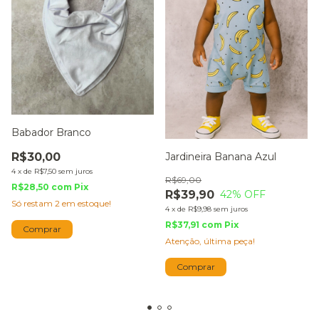
Babador Branco
Jardineira Banana Azul
R$30,00
4
x
de
R$7,50
sem juros
R$69,00
R$28,50
com
Pix
R$39,90
42
% OFF
Só restam
2
em estoque!
4
x
de
R$9,98
sem juros
R$37,91
com
Pix
Atenção, última peça!
Comprar