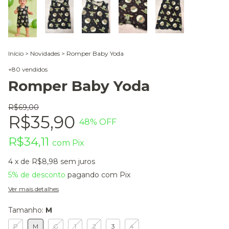
Início
>
Novidades
>
Romper Baby Yoda
+80 vendidos
Romper Baby Yoda
R$69,00
R$35,90
48
% OFF
R$34,11
com
Pix
4
x de
R$8,98
sem juros
5% de desconto
pagando com Pix
Ver mais detalhes
Tamanho:
M
P
M
G
1
2
3
4