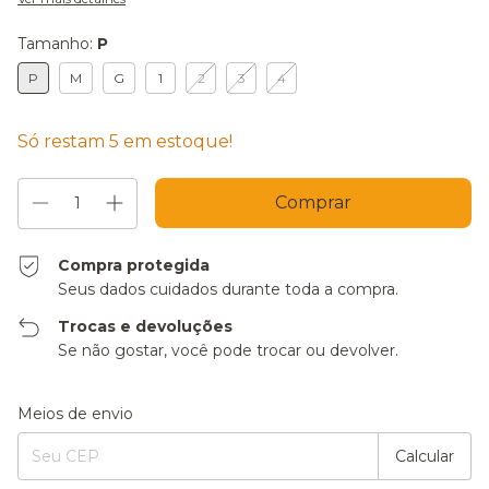
Tamanho:
P
P
M
G
1
2
3
4
Só restam
5
em estoque!
Compra protegida
Seus dados cuidados durante toda a compra.
Trocas e devoluções
Se não gostar, você pode trocar ou devolver.
Entregas para o CEP:
Alterar CEP
Meios de envio
Calcular