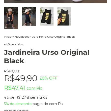
Início
>
Novidades
>
Jardineira Urso Original Black
+40 vendidos
Jardineira Urso Original
Black
R$69,00
R$49,90
28
% OFF
R$47,41
com
Pix
4
x de
R$12,48
sem juros
5% de desconto
pagando com Pix
Ver mais detalhes