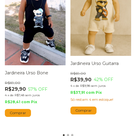
Jardineira Urso Guitarra
Jardineira Urso Bone
R$69,00
R$39,90
42
% OFF
R$69,00
4
x
de
R$9,98
sem juros
R$29,90
57
% OFF
R$37,91
com
Pix
4
x
de
R$7,48
sem juros
Só restam
4
em estoque!
R$28,41
com
Pix
Comprar
Comprar