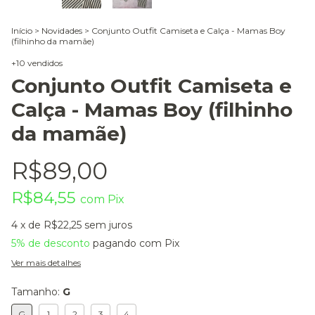
Início
>
Novidades
>
Conjunto Outfit Camiseta e Calça - Mamas Boy
(filhinho da mamãe)
+10 vendidos
Conjunto Outfit Camiseta e
Calça - Mamas Boy (filhinho
da mamãe)
R$89,00
R$84,55
com
Pix
4
x de
R$22,25
sem juros
5% de desconto
pagando com Pix
Ver mais detalhes
Tamanho:
G
G
1
2
3
4