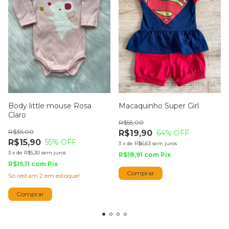
Body little mouse Rosa
Macaquinho Super Girl
Claro
R$55,00
R$35,00
R$19,90
64
% OFF
R$15,90
55
% OFF
3
x
de
R$6,63
sem juros
3
x
de
R$5,30
sem juros
R$18,91
com
Pix
R$15,11
com
Pix
Comprar
Só restam
2
em estoque!
Comprar