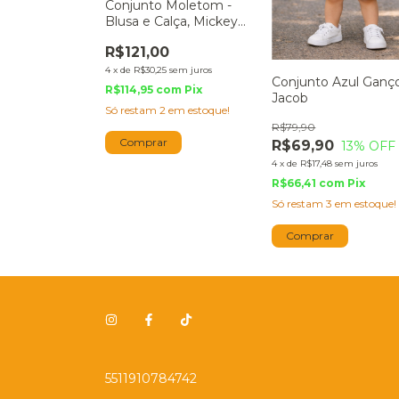
Conjunto Moletom -
Blusa e Calça, Mickey
Picasso
R$121,00
4
x
de
R$30,25
sem juros
Conjunto Azul Ganç
R$114,95
com
Pix
Jacob
Só restam
2
em estoque!
R$79,90
Comprar
R$69,90
13
% OFF
4
x
de
R$17,48
sem juros
R$66,41
com
Pix
Só restam
3
em estoque!
Comprar
5511910784742