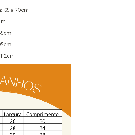
ra: 65 á 70cm
5cm
 85cm
 95cm
á 112cm