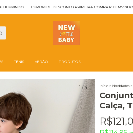
INDO
CUPOM DE DESCONTO PRIMEIRA COMPRA: BEMVINDO
CUP
ES
TÊNIS
VERÃO
PRODUTOS
Início
>
Novidades
>
1
/
4
Conjunt
Calça, 
R$121,
R$114,95