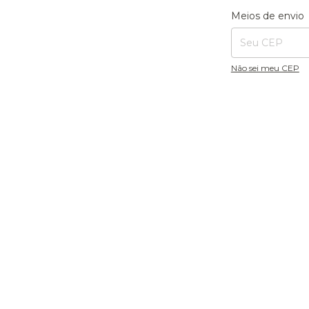
Entregas para o CE
Meios de envio
Não sei meu CEP