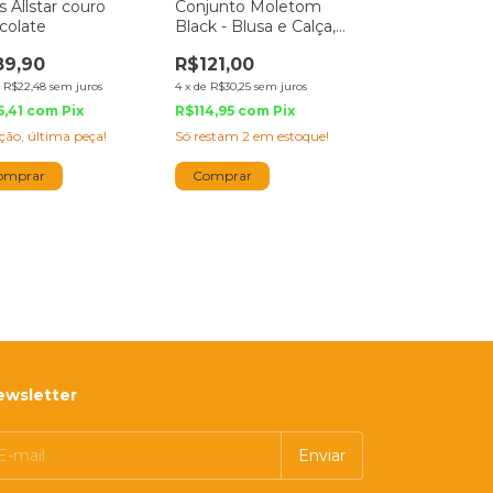
s Allstar couro
Conjunto Moletom
colate
Black - Blusa e Calça,
Urso Boss
89,90
R$121,00
e
R$22,48
sem juros
4
x
de
R$30,25
sem juros
5,41
com
Pix
R$114,95
com
Pix
ção, última peça!
Só restam
2
em estoque!
omprar
Comprar
ewsletter