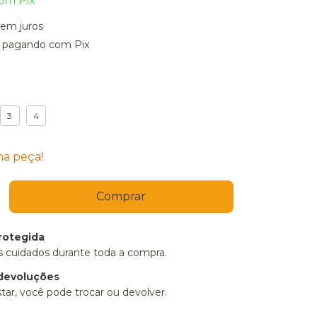
om
Pix
sem juros
pagando com Pix
3
4
ma peça!
rotegida
 cuidados durante toda a compra.
devoluções
tar, você pode trocar ou devolver.