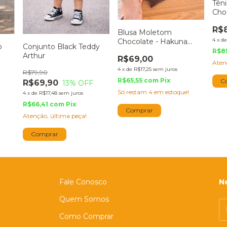
Têni
Cho
R$
Blusa Moletom
4
x
d
Chocolate - Hakuna
o
Conjunto Black Teddy
Matata
R$8
Arthur
R$69,00
Aten
4
x
de
R$17,25
sem juros
R$79,90
R$65,55
com
Pix
C
R$69,90
13
% OFF
Só restam
4
em estoque!
4
x
de
R$17,48
sem juros
R$66,41
com
Pix
Comprar
Atenção, última peça!
Comprar
Fale Conosco
N
Quem Somos
Como Comprar