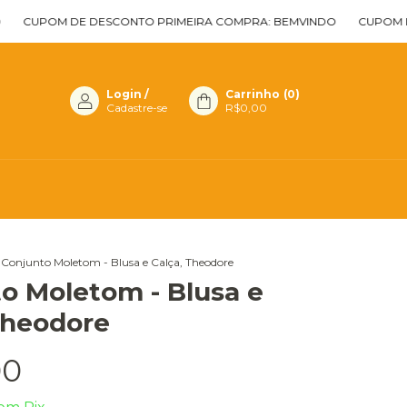
OM DE DESCONTO PRIMEIRA COMPRA: BEMVINDO
CUPOM DE DESC
Login
/
Carrinho
(
0
)
Cadastre-se
R$0,00
Conjunto Moletom - Blusa e Calça, Theodore
o Moletom - Blusa e
Theodore
00