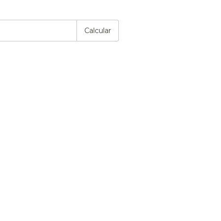
P:
Alterar CEP
Calcular