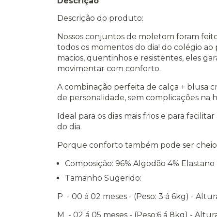
Descrição
Descrição do produto:
Nossos conjuntos de moletom foram fei
todos os momentos do dia! do colégio ao 
macios, quentinhos e resistentes, eles ga
movimentar com conforto.
A combinação perfeita de calça + blusa 
de personalidade, sem complicações na ho
Ideal para os dias mais frios e para facilit
do dia.
Porque conforto também pode ser cheio 
Composição: 96% Algodão 4% Elastano
Tamanho Sugerido:
P - 00 á 02 meses - (Peso: 3 á 6kg) - Altu
M - 02 á 05 meses - (Peso:6 á 8kg) - Altu