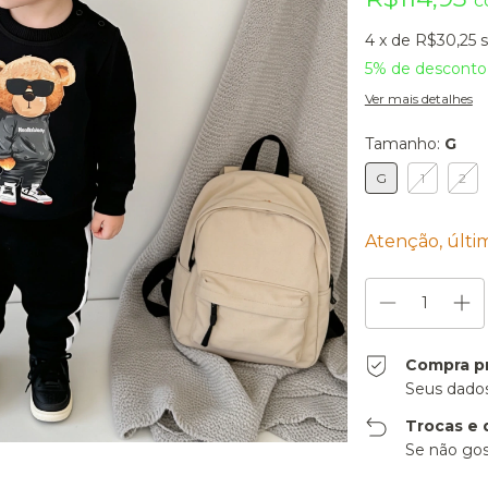
c
4
x de
R$30,25
5% de desconto
Ver mais detalhes
Tamanho:
G
G
1
2
Atenção, últi
Compra p
Seus dados
Trocas e 
Se não gos