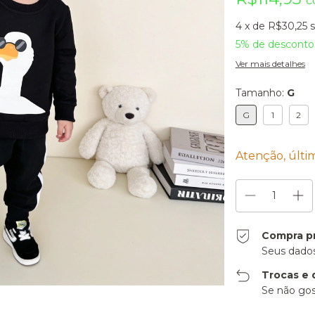
c
4
x de
R$30,25
5% de desconto
Ver mais detalhes
Tamanho:
G
G
1
2
Atenção, últi
Compra p
Seus dados
Trocas e 
Se não gos