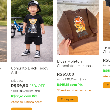
Têni
Cho
R$
Blusa Moletom
4
x
d
Chocolate - Hakuna
o
Conjunto Black Teddy
Matata
R$8
Arthur
R$69,00
Aten
4
x
de
R$17,25
sem juros
R$79,90
R$65,55
com
Pix
C
R$69,90
13
% OFF
Só restam
4
em estoque!
4
x
de
R$17,48
sem juros
R$66,41
com
Pix
Comprar
Atenção, última peça!