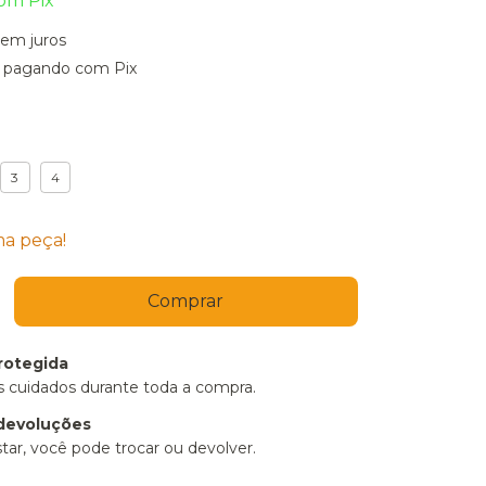
om
Pix
sem juros
pagando com Pix
3
4
ma peça!
rotegida
 cuidados durante toda a compra.
devoluções
tar, você pode trocar ou devolver.