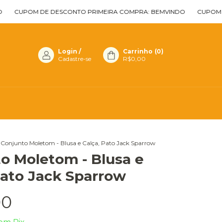
POM DE DESCONTO PRIMEIRA COMPRA: BEMVINDO
CUPOM DE DES
Login
/
Carrinho
(
0
)
Cadastre-se
R$0,00
Conjunto Moletom - Blusa e Calça, Pato Jack Sparrow
o Moletom - Blusa e
Pato Jack Sparrow
00