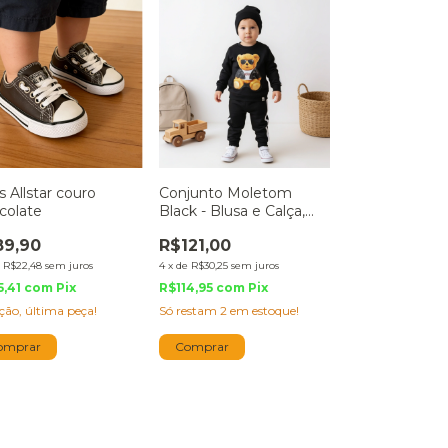
s Allstar couro
Conjunto Moletom
colate
Black - Blusa e Calça,
Urso Boss
89,90
R$121,00
e
R$22,48
sem juros
4
x
de
R$30,25
sem juros
5,41
com
Pix
R$114,95
com
Pix
ção, última peça!
Só restam
2
em estoque!
omprar
Comprar