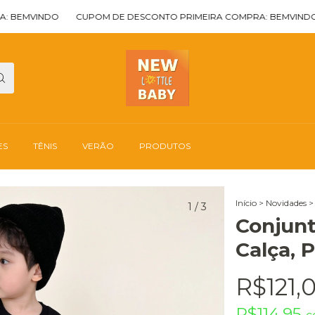
VINDO
CUPOM DE DESCONTO PRIMEIRA COMPRA: BEMVINDO
CU
ES
TÊNIS
VERÃO
PRODUTOS
Início
>
Novidades
>
1
/
3
Conjunt
Calça, 
R$121,
R$114,95