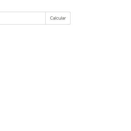
P:
Alterar CEP
Calcular