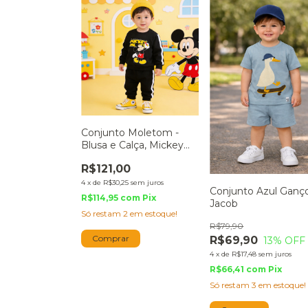
Conjunto Moletom -
Blusa e Calça, Mickey
Picasso
R$121,00
4
x
de
R$30,25
sem juros
Conjunto Azul Ganç
R$114,95
com
Pix
Jacob
Só restam
2
em estoque!
R$79,90
Comprar
R$69,90
13
% OFF
4
x
de
R$17,48
sem juros
R$66,41
com
Pix
Só restam
3
em estoque!