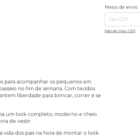
Entregas para o CE
Meios de envio
Não sei meu CEP
tos para acompanhar os pequenos em
passeio no fim de semana. Com tecidos
rantem liberdade para brincar, correr e se
cria um look completo, moderno e cheio
ra de vestir.
ar a vida dos pais na hora de montar o look